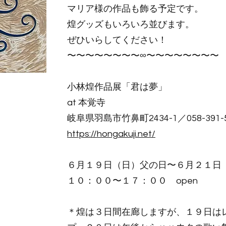
マリア様の作品も飾る予定です。
煌グッズもいろいろ並びます。
ぜひいらしてください！
〜〜〜〜〜〜〜〜∞〜〜〜〜〜〜〜〜
小林煌作品展「君は夢」
at 本覚寺
岐阜県羽島市竹鼻町2434-1／058-391-5
https://hongakuji.net/
６月１９日（日）父の日〜６月２１日
１０：００〜１７：００ open
＊煌は３日間在廊しますが、１９日は