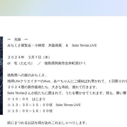
ー 光旅 ー
みちくさ展覧会・小林煌 木版画展 ＆ Sala Térras LIVE
２０２４年 ３月７日（木）
at 屯（たむろ） ／ 徳島県阿南市吉井町原57-1
徳島県への旅のみちくさ、
地球LifeクリエイターのAua、あーちゃんにご縁結ばれ導かれて、１日限り
２０２４暦の新作版画たち、大きな布絵、連れて行きます。
​Sala Térrasさんが絵たちに囲まれて、うたを響かせてくれます。煌も、舞
​☆ １０：００ はじまり
​☆ １３：３０～１５：００頃 Sala Térras LIVE
☆ １５：００～１６：００頃
絵にまつわるお話を煌があれこれおしゃべりします。