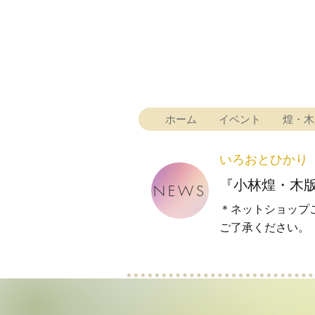
ホーム
イベント
煌・木
いろおとひかり
『小林煌・木
NEWS
＊ネットショップ
​ご了承ください。