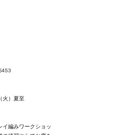
453
（火）夏至
レイ編みワークショッ