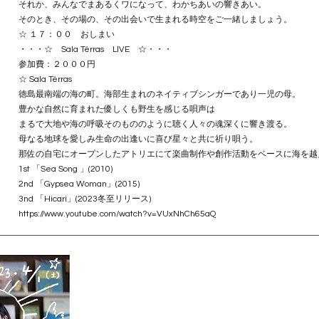
それか、みんなでまあるくワになって、わかちあいの響きあい。
そのとき、その場の、その出会いで生まれる時空をご一緒しましょう。
​☆ １７：００ おしまい​
・・・☆ Sala Térras LIVE ☆・・・
​参加費：２０００円
​☆ Sala Térras
徳島最南端の海の町。海部生まれのネイティブシンガーであり一児の母。
豊かな自然に育まれた優しくも野生を感じる唄声は
まるで大地や海の呼吸そのもののように聴く人々の魂深くに響き渡る。
母なる地球を愛しみ生命の出逢いに喜び星々と共に祈り唄う。
那佐の自宅にオープンしたアトリエにて楽曲制作や創作活動をベースに海を越
1st 「Sea Song 」(2010)
2nd 「Gypsea Woman」(2015)
3nd 「Hicari」(2023冬至リリース)
https://www.youtube.com/watch?v=VUxNhCh65aQ