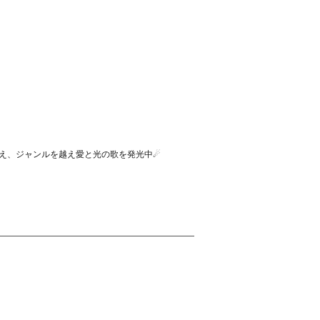
え、ジャンルを越え愛と光の歌を発光中☄︎