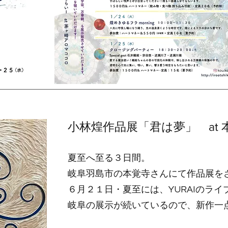
小林煌作品展「君は夢」 at 
夏至へ至る３日間。
岐阜羽島市の本覚寺さんにて作品展を
６月２１日・夏至には、YURAIのラ
岐阜の展示が続いているので、新作一