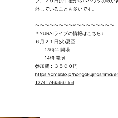
プ、２０日は午後からハハウタの歌い
外していることも多いです。
〜〜〜〜〜〜〜〜∞〜〜〜〜〜〜〜〜
＊YURAIライブの情報はこちら↓
６月２１日(火)夏至
13時半 開場
14時 開演
参加費：３５００円
https://ameblo.jp/hongakujihashima/en
12741746566.html