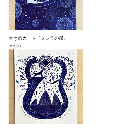
大きめカード『クジラの瞳』
価格
￥500