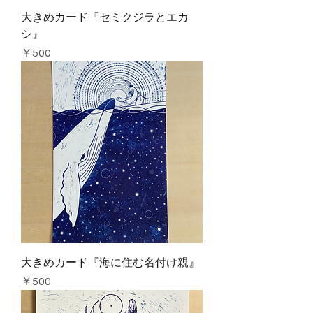
大きめカード『セミクジラとエカ
シ』
価格
￥500
大きめカード『海に住む名付け親』
価格
￥500