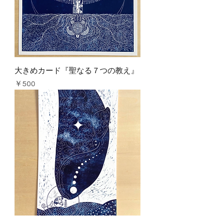
大きめカード『聖なる７つの教え』
価格
￥500