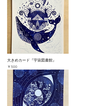
大きめカード『宇宙図書館』
価格
￥500