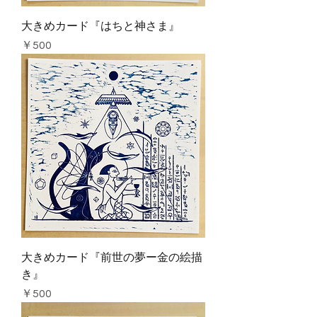
大きめカード『はちと神さま』
価格
￥500
大きめカード『前世の夢ー金の絵描
き』
価格
￥500