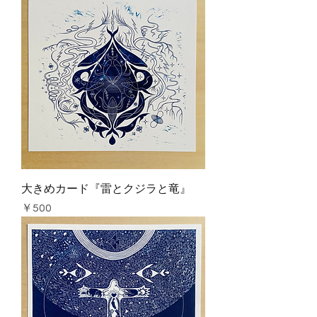
大きめカード『雷とクジラと竜』
価格
￥500