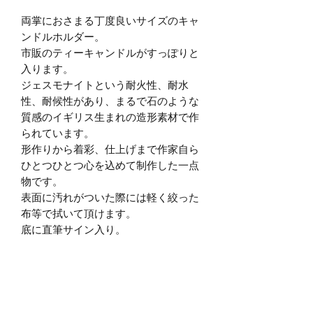
両掌におさまる丁度良いサイズのキャ
ンドルホルダー。
市販のティーキャンドルがすっぽりと
入ります。
ジェスモナイトという耐火性、耐水
性、耐候性があり、まるで石のような
質感のイギリス生まれの造形素材で作
られています。
形作りから着彩、仕上げまで作家自ら
ひとつひとつ心を込めて制作した一点
物です。
表面に汚れがついた際には軽く絞った
布等で拭いて頂けます。
底に直筆サイン入り。
＊ 帽子と和ろうそく（米糠蝋燭）が付
属いたします。