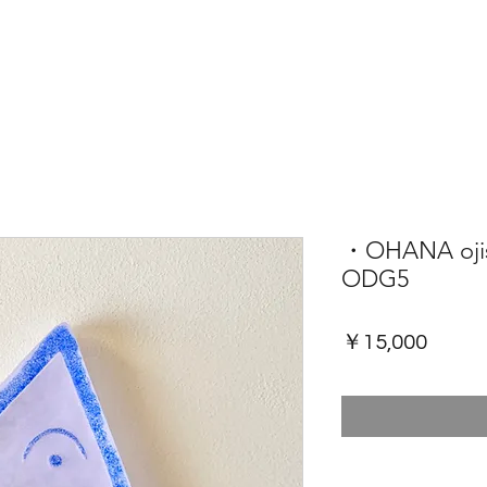
・OHANA o
ODG5
価
￥15,000
格