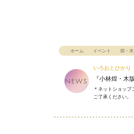
ホーム
イベント
煌・木
いろおとひかり
『小林煌・木
NEWS
＊ネットショップ
​ご了承ください。