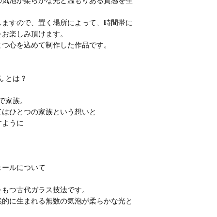
の気泡が柔らかな光と温もりある質感を生
しますので、置く場所によって、時間帯に
をお楽しみ頂けます。
とつ心を込めて制作した作品です。
さん とは？
語で家族。
てはひとつの家族という想いと
すように
ェールについて
をもつ古代ガラス技法です。
然的に生まれる無数の気泡が柔らかな光と
。