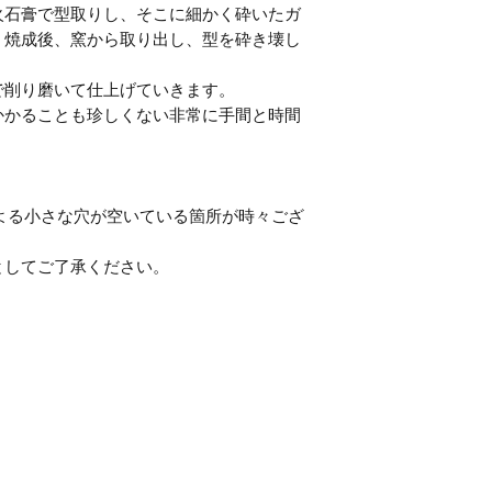
火石膏で型取りし、そこに細かく砕いたガ
。焼成後、窯から取り出し、型を砕き壊し
で削り磨いて仕上げていきます。
かかることも珍しくない非常に手間と時間
よる小さな穴が空いている箇所が時々ござ
としてご了承ください。
。