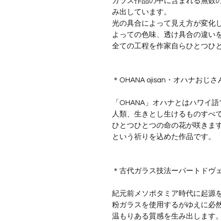
ガラス作品の中に含まれる無数
み出しています。
光の具合によって見え方が変化
よっての色味、透け具合の違い
全ての工程を作家自らひとつひ
＊OHANA ojisan・オハナおじ
「OHANA」オハナとはハワイ
人類、生きとし生けるものすべ
ひとつひとつの命の花が咲きま
​という祈りを込めた作品です。
＊古代ガラス技法ーパートドヴ
紀元前メソポタミア時代に起源
粉ガラスを使用するがゆえに必
温もりある質感を生み出します