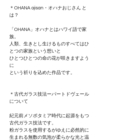
＊OHANA ojisan・オハナおじさん と
は？
「OHANA」オハナとはハワイ語で家
族。
人類、生きとし生けるものすべてはひ
とつの家族という想いと
ひとつひとつの命の花が咲きますよう
に
​という祈りを込めた作品です。
＊古代ガラス技法ーパートドヴェール
について
紀元前メソポタミア時代に起源をもつ
古代ガラス技法です。
粉ガラスを使用するがゆえに必然的に
生まれる無数の気泡が柔らかな光と温