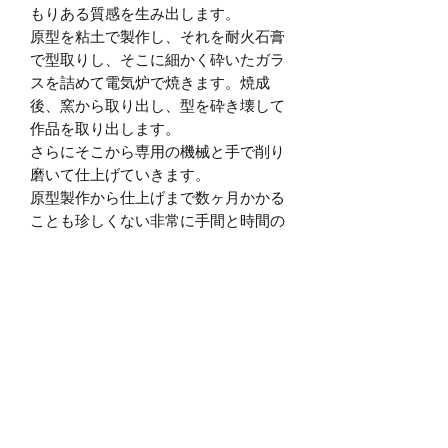
もりある質感を生み出します。
原型を粘土で製作し、それを耐火石膏
で型取りし、そこに細かく砕いたガラ
スを詰めて電気炉で焼きます。焼成
後、窯から取り出し、型を砕き壊して
作品を取り出します。
さらにそこから専用の機械と手で削り
磨いて仕上げていきます。
原型製作から仕上げまで数ヶ月かかる
ことも珍しくない非常に手間と時間の
かかる技法です。
＊ 技法の性質上、表面に気泡による小
さな穴が空いている箇所が時々ござい
ます。
パートドベールならでは風合いとして
ご了承ください。