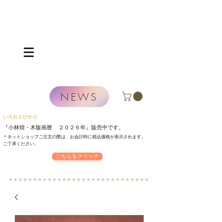
NEWS
いろおとひかり
『小林煌・木版画暦 ２０２６年』
販売中です。
＊ネットショップご注文の際は、お会計時に税込価格が表示されます。
​ご了承ください。
こちらをクリック