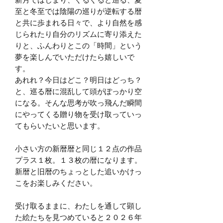
新月ではじまり、ぐるぐると巡る、夏
至と冬至では陰陽の巡りが逆転する暦
と共に歩まれる日々で、より自然を感
じられたり自分のリズムに寄り添えた
りと、ふんわりとこの「時間」という
夢を楽しんでいただけたら嬉しいで
す。
あれれ？今日はどこ？明日はどっち？
と、巡る暦に混乱して頭がぽっかり空
になる。そんな思考が吹っ飛んだ瞬間
にやってくる贈り物を受け取っていっ
てもらいたいと思います。
小さい方の新暦暦と同じ１２点の作品
プラス１枚。１３枚の暦になります。
新暦と旧暦のちょっとした追いかけっ
こをお楽しみください。
受け取るままに、わたしを通して顕し
た絵たちを見つめていると２０２６年