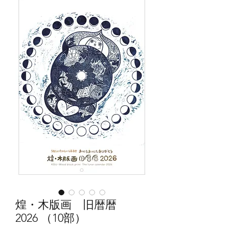
煌・木版画 旧暦暦
2026 （10部）