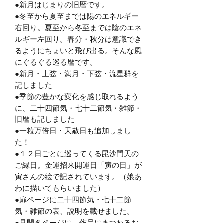
●新月はじまりの旧暦です。
●冬至から夏至までは陽のエネルギー
右回り。夏至から冬至までは陰のエネ
ルギー左回り。春分・秋分は意識でき
るようにちょいと飛び出る。そんな風
にぐるぐる巡る暦です。
●新月・上弦・満月・下弦・流星群を
記しました
●季節の豊かな変化を感じ取れるよう
に、二十四節気・七十二節気・雑節・
旧暦も記しました
●一粒万倍日・天赦日も追加しまし
た！
●１２日ごとに巡ってくる毘沙門天の
ご縁日。金運招来開運日「寅の日」が
寅さんの絵で記されています。（娘あ
わに描いてもらいました）
●扉ページに二十四節気・七十二節
気・雑節の表、説明を載せました。
●見開きページに、作品にまつわるお