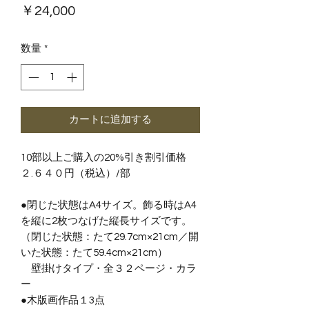
価
￥24,000
格
数量
*
カートに追加する
10部以上ご購入の20%引き割引価格
２.６４０円（税込）/部
●閉じた状態はA4サイズ。飾る時はA4
を縦に2枚つなげた縦長サイズです。
（閉じた状態：たて29.7cm×21cm／開
いた状態：たて59.4cm×21cm）
壁掛けタイプ・全３２ページ・カラ
ー
●木版画作品１3点