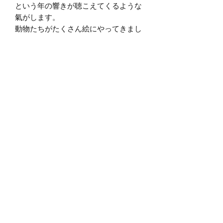
という年の響きが聴こえてくるような
氣がします。
動物たちがたくさん絵にやってきまし
た。
見えない存在たちより、目に見える、
この星で生きている存在たち。
いつも共に生き、共にある彼ら。
大地。日月星。水、火、風。動物た
ち、虫たち。鉱物たち、菌類たち。
目に見えているのに、本当に見つめて
きたのかしら？
本当に耳を澄ましてこれただろうか？
手を伸ばせば触れられるのに、本当に
触れてきただろうか？
見えない世界も、第六感も、多次元
も、
この母なる大地、地球に立って根っこ
伸ばしてしっかり「わたし」を生き
て、