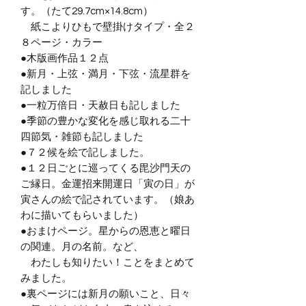
す。（たて29.7cm×14.8cm）
紙こよりひもで壁掛けタイプ・全２
８ページ・カラー
●木版画作品１２点
●新月・上弦・満月・下弦・流星群を
記しました
●一粒万倍日・天赦日も記しました
●季節の豊かな変化を感じ取れる二十
四節気・雑節も記しました
●７２候を絵で記しました。
●１２日ごとに巡ってくる毘沙門天の
ご縁日。金運招来開運日「寅の日」が
寅さんの絵で記されています。（娘あ
わに描いてもらいました）
●おまけページ。星からの恩恵と曜日
の関連。月の名前。など、
わたしも知りたい！ことをまとめて
みました。
●裏ページには新月の願いこと、日々