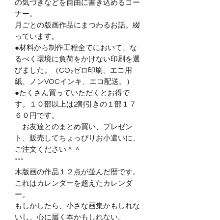
の気づきなどを自由に書き込めるコー
ナー。
月ごとの版画作品にまつわるお話。綴
っています。
●材料から制作工程全てにおいて、な
るべく環境に負荷をかけない印刷を選
びました。（CO₂ゼロ印刷、エコ用
紙、ノンVOCインキ、エコ配送。）
●たくさん買っていただくとお得で
す。１０部以上は2割引きの１部１７
６０円です。
お友達とのまとめ買い、プレゼン
ト、販売してちょっぴりお小遣いに、
ご注文ください＾＾
***
木版画の作品１２点が並んだ暦です。
これはカレンダーを超えたカレンダ
ー。
もしかしたら、小さな画集かもしれな
いし、心に届く本かもしれない。