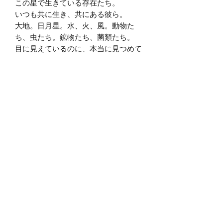
この星で生きている存在たち。
いつも共に生き、共にある彼ら。
大地。日月星。水、火、風。動物た
ち、虫たち。鉱物たち、菌類たち。
目に見えているのに、本当に見つめて
きたのかしら？
本当に耳を澄ましてこれただろうか？
手を伸ばせば触れられるのに、本当に
触れてきただろうか？
見えない世界も、第六感も、多次元
も、
この母なる大地、地球に立って根っこ
伸ばしてしっかり「わたし」を生き
て、
目の前に与えられた奇跡たちと素直に
出会って、
自分の一歩を選んでは歩き、選んでは
歩いて行った先にこそ広がるものでし
ょう。