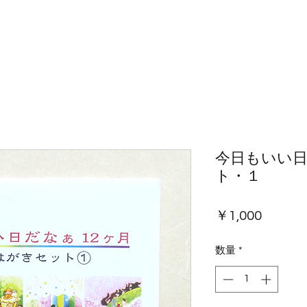
今日もいい
ト・１
価
￥1,000
格
数量
*