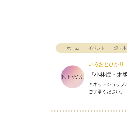
ホーム
イベント
煌・木
いろおとひかり
『小林煌・木
NEWS
＊ネットショップ
​ご了承ください。