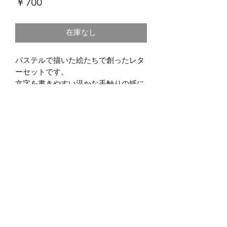
価
￥700
格
在庫なし
パステルで描いた絵たちで創ったレタ
ーセットです。
文字を書きやすい温かな手触りの紙に
印刷しています。
ハガキサイズ（A6) の一筆箋、６種類
の絵が６枚づつ、全部で３６枚入って
います。
あたたかな心伝えるお役に立てたら嬉
しいです＾＾